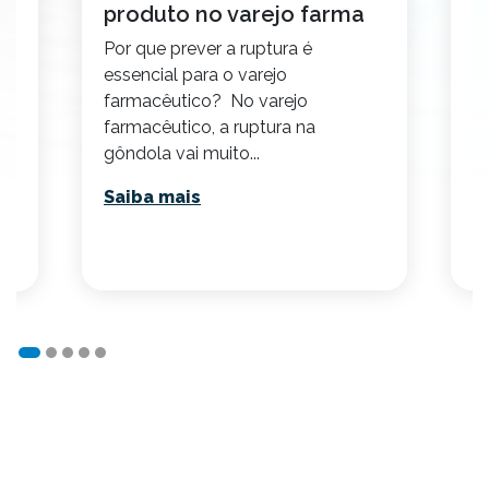
produto no varejo farma
p
d
Por que prever a ruptura é
Is
essencial para o varejo
E
farmacêutico? No varejo
p
 a
farmacêutico, a ruptura na
v
gôndola vai muito...
e 
Saiba mais
S