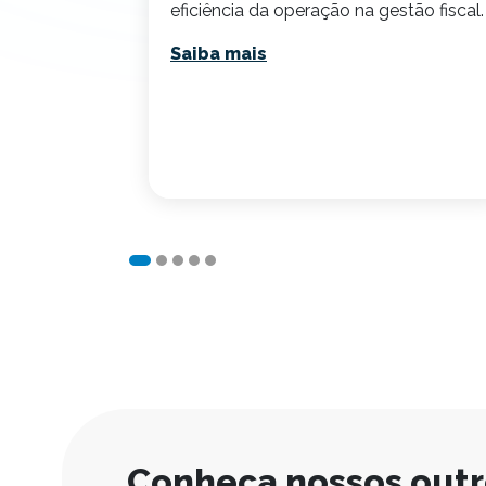
s,
eficiência da operação na gestão fiscal.
regras que
Saiba mais
operação.
Conheça nossos out