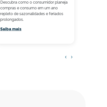
Descubra como o consumidor planeja
próximos 
compras e consumo em um ano
Saiba ma
repleto de sazonalidades e feriados
prolongados.
Saiba mais