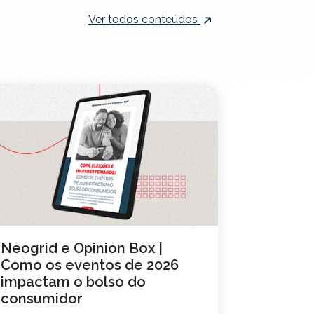
Ver todos conteúdos
Neogrid e Opinion Box |
Tendên
Como os eventos de 2026
abaste
impactam o bolso do
Entenda o
consumidor
mover a c