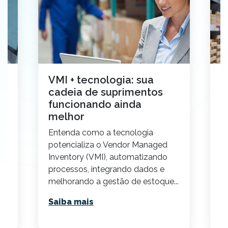
VMI + tecnologia: sua
7
cadeia de suprimentos
p
funcionando ainda
r
melhor
E
,
Entenda como a tecnologia
p
 a
potencializa o Vendor Managed
re
Inventory (VMI), automatizando
S
processos, integrando dados e
melhorando a gestão de estoque...
Saiba mais