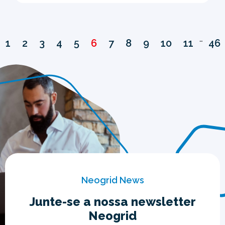
…
1
2
3
4
5
6
7
8
9
10
11
46
Neogrid News
Junte-se a nossa newsletter
Neogrid