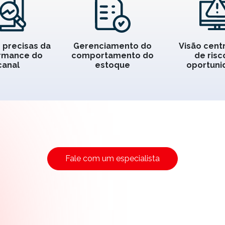
 precisas da
Gerenciamento do
Visão cent
rmance do
comportamento do
de risc
canal
estoque
oportuni
Fale com um especialista