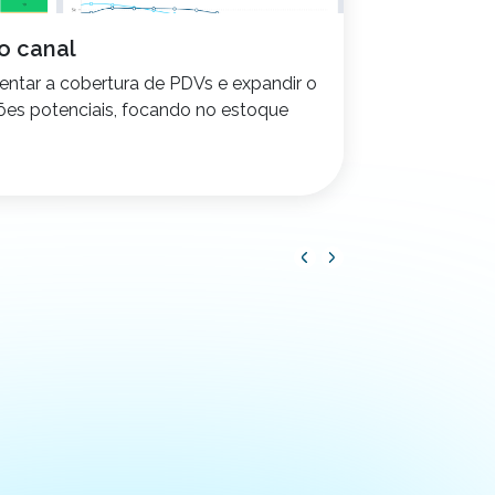
o canal
Metas
ntar a cobertura de PDVs e expandir o
Acompanhe
ões potenciais, focando no estoque
região.