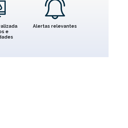
ralizada
Alertas relevantes
os e
dades