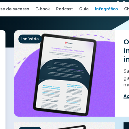
se de sucesso
E-book
Podcast
Guia
Infográfico
Ch
Indústria
O
i
i
Sa
ga
me
A