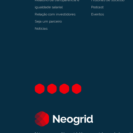
igualdade salarial
Podcast
Relação com investidores
Eventos
Seja um parceiro
Notícias