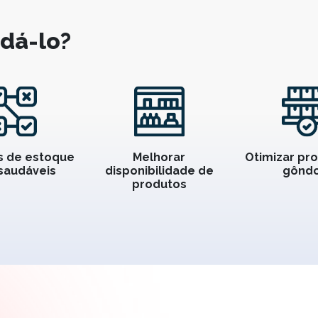
dá-lo?
is de estoque
Melhorar
Otimizar pr
saudáveis
disponibilidade de
gôndo
produtos