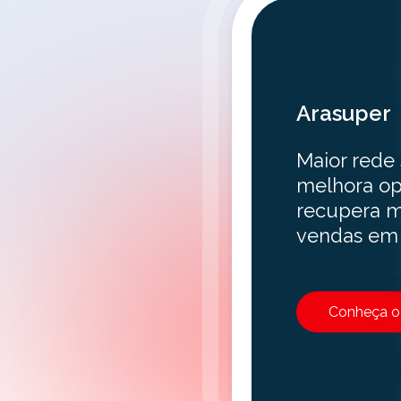
Arasuper
Maior rede
melhora op
recupera m
vendas em 
Conheça o