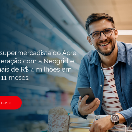
 supermercadista do Acre
eração com a Neogrid e
ais de R$ 4 milhões em
11 meses.
 case