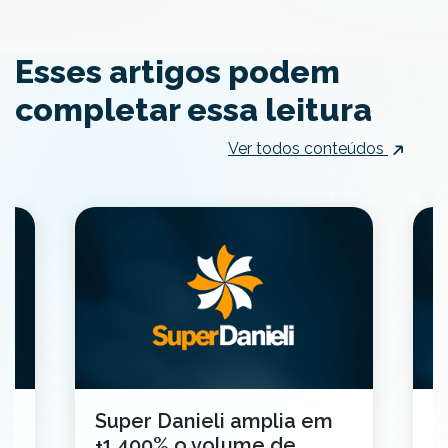
Esses artigos podem
completar essa leitura
Ver todos conteúdos
Super Danieli amplia em
C
+1.400% o volume de
a