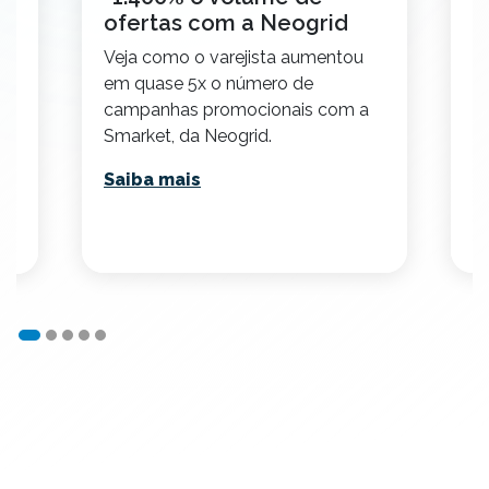
ofertas com a Neogrid
V
Veja como o varejista aumentou
em
da
em quase 5x o número de
r
campanhas promocionais com a
re
Smarket, da Neogrid.
S
Saiba mais