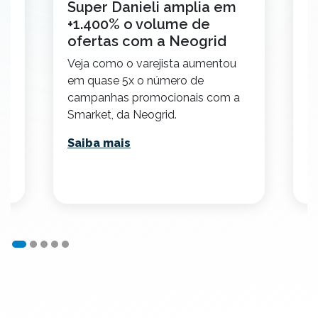
Super Danieli amplia em
C
+1.400% o volume de
a
ofertas com a Neogrid
V
Veja como o varejista aumentou
em
da
em quase 5x o número de
r
campanhas promocionais com a
re
Smarket, da Neogrid.
S
Saiba mais