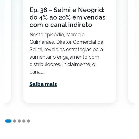
a
Ep. 38 – Selmi e Neogrid:
m
do 4% ao 20% em vendas
ts
N
com o canal indireto
G
Neste episódio, Marcelo
ou
R
Guimarães, Diretor Comercial da
P
Selmi, revela as estratégias para
se
aumentar o engajamento com
distribuidores. Inicialmente, o
S
canal...
Saiba mais