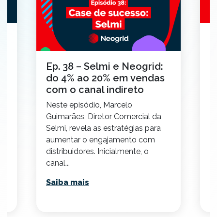
E
d
a
Ep. 38 – Selmi e Neogrid:
m
do 4% ao 20% em vendas
ts
N
com o canal indireto
G
Neste episódio, Marcelo
ou
R
Guimarães, Diretor Comercial da
P
Selmi, revela as estratégias para
se
aumentar o engajamento com
distribuidores. Inicialmente, o
S
canal...
Saiba mais