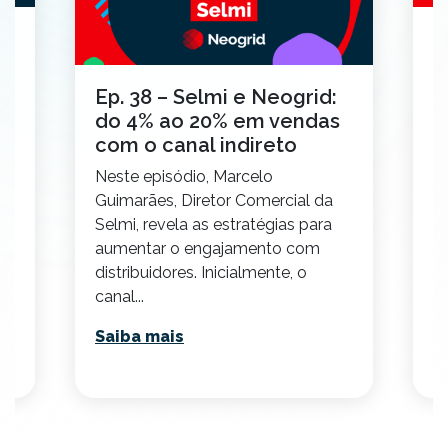
E
d
a
Ep. 38 – Selmi e Neogrid:
m
do 4% ao 20% em vendas
ts
N
com o canal indireto
G
Neste episódio, Marcelo
ou
R
Guimarães, Diretor Comercial da
P
Selmi, revela as estratégias para
se
aumentar o engajamento com
distribuidores. Inicialmente, o
S
canal...
Saiba mais