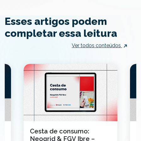
Esses artigos podem
completar essa leitura
Ver todos conteúdos
Cesta de consumo:
V
Neogrid & FGV Ibre –
B