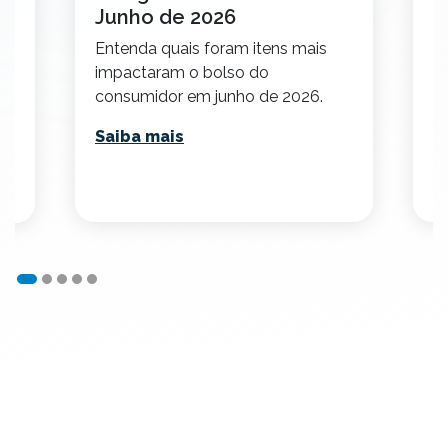
Junho de 2026
2
Entenda quais foram itens mais
Co
impactaram o bolso do
c
consumidor em junho de 2026.
p
.
ca
Saiba mais
S