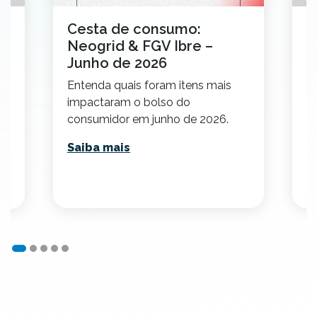
Cesta de consumo:
V
Neogrid & FGV Ibre –
B
Junho de 2026
2
Entenda quais foram itens mais
Co
impactaram o bolso do
c
consumidor em junho de 2026.
p
.
ca
Saiba mais
S