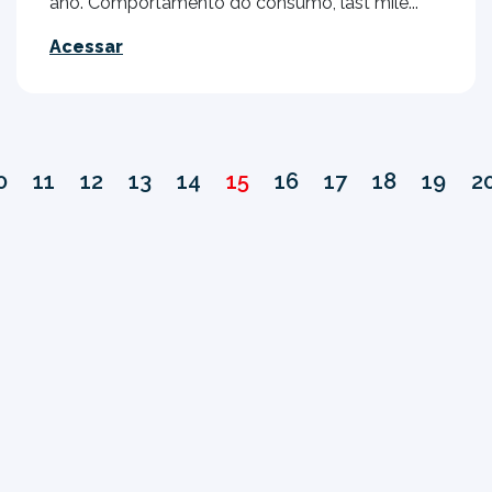
ano. Comportamento do consumo, last mile...
Acessar
0
11
12
13
14
15
16
17
18
19
2