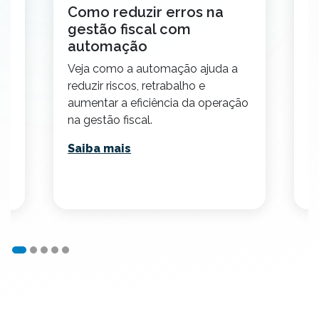
al
Como reduzir erros na
D
gestão fiscal com
d
automação
E
Veja como a automação ajuda a
re
reduzir riscos, retrabalho e
so
aumentar a eficiência da operação
n
em
na gestão fiscal.
S
Saiba mais