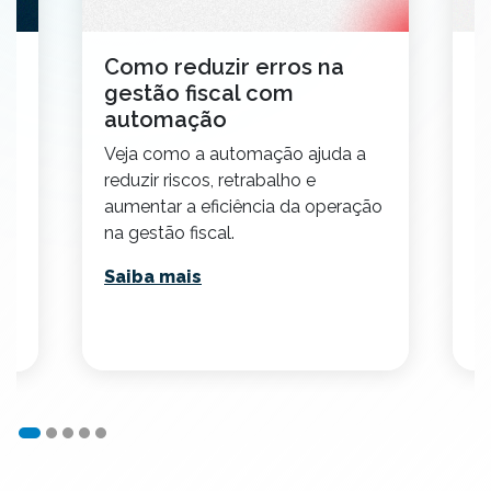
al
Como reduzir erros na
D
gestão fiscal com
d
automação
E
Veja como a automação ajuda a
re
reduzir riscos, retrabalho e
so
aumentar a eficiência da operação
n
em
na gestão fiscal.
S
Saiba mais