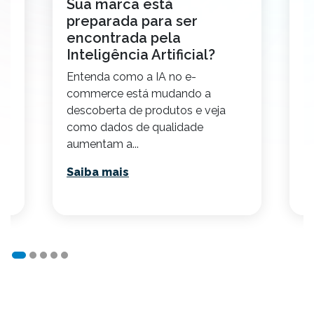
Sua marca está
C
preparada para ser
s
encontrada pela
t
Inteligência Artificial?
m
Entenda como a IA no e-
E
commerce está mudando a
s
descoberta de produtos e veja
o
como dados de qualidade
ál
aumentam a...
pr
Saiba mais
S