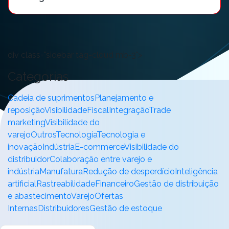
div class="sidebar tag-cloud mb-3">
Categorias
Cadeia de suprimentos
Planejamento e
reposição
Visibilidade
Fiscal
Integração
Trade
marketing
Visibilidade do
varejo
Outros
Tecnología
Tecnologia e
inovação
Indústria
E-commerce
Visibilidade do
distribuidor
Colaboração entre varejo e
indústria
Manufatura
Redução de desperdício
Inteligência
artificial
Rastreabilidade
Financeiro
Gestão de distribuição
e abastecimento
Varejo
Ofertas
Internas
Distribuidores
Gestão de estoque