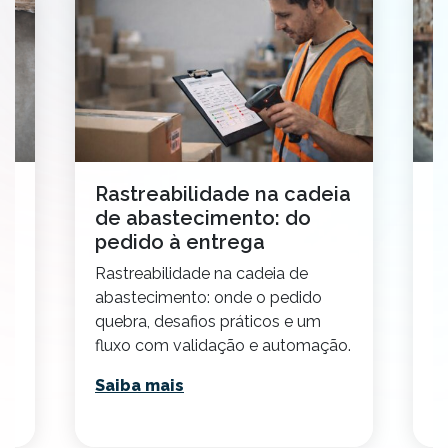
o
Rastreabilidade na cadeia
C
de abastecimento: do
t
pedido à entrega
2
Rastreabilidade na cadeia de
E
abastecimento: onde o pedido
p
quebra, desafios práticos e um
v
fluxo com validação e automação.
p
Saiba mais
S