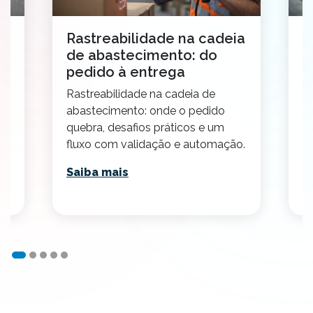
o
Rastreabilidade na cadeia
C
de abastecimento: do
t
pedido à entrega
2
Rastreabilidade na cadeia de
E
abastecimento: onde o pedido
p
quebra, desafios práticos e um
v
fluxo com validação e automação.
p
Saiba mais
S