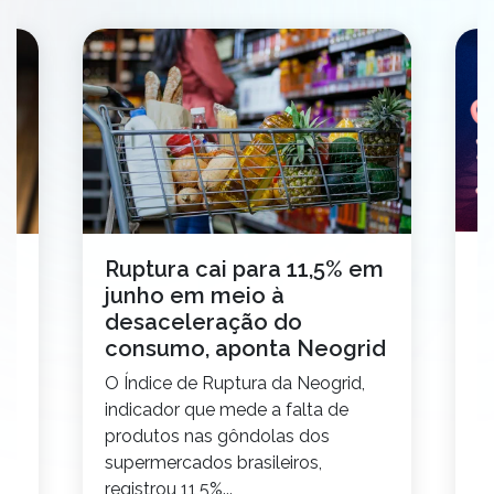
N
Ruptura cai para 11,5% em
e
junho em meio à
t
desaceleração do
c
o
consumo, aponta Neogrid
N
O Índice de Ruptura da Neogrid,
id
S
indicador que mede a falta de
pr
ço
produtos nas gôndolas dos
v
supermercados brasileiros,
su
ta
registrou 11,5%...