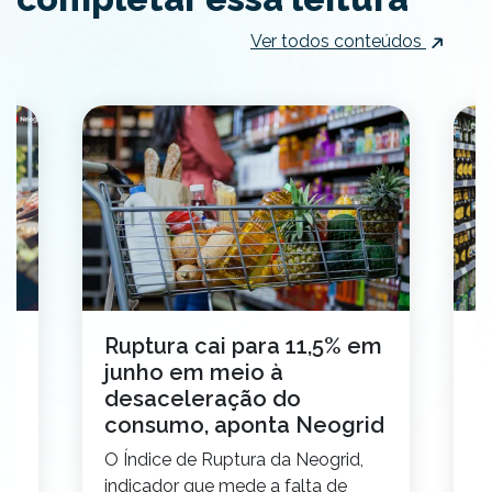
Ver todos conteúdos
Ruptura cai para 11,5% em
O
junho em meio à
a
desaceleração do
s
consumo, aponta Neogrid
O
o
O Índice de Ruptura da Neogrid,
i
indicador que mede a falta de
p