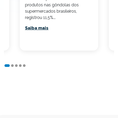
es
produtos nas gôndolas dos
s
supermercados brasileiros,
re
registrou 11,5%...
S
Saiba mais