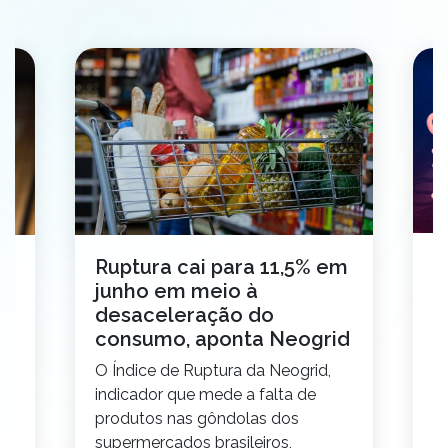
N
Ruptura cai para 11,5% em
e
junho em meio à
t
desaceleração do
c
o
consumo, aponta Neogrid
N
O Índice de Ruptura da Neogrid,
id
S
indicador que mede a falta de
pr
ço
produtos nas gôndolas dos
v
supermercados brasileiros,