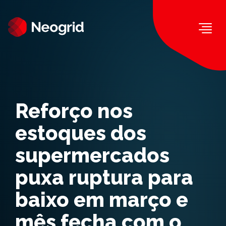
Togg
Reforço nos
estoques dos
supermercados
puxa ruptura para
baixo em março e
mês fecha com o