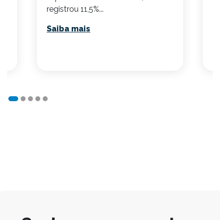
su
ta
registrou 11,5%...
S
Saiba mais