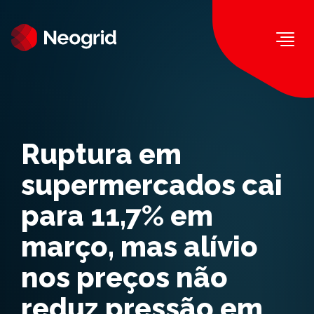
Togg
Ruptura em
supermercados cai
para 11,7% em
março, mas alívio
nos preços não
reduz pressão em