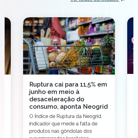
N
Ruptura cai para 11,5% em
e
junho em meio à
t
desaceleração do
c
o
consumo, aponta Neogrid
N
O Índice de Ruptura da Neogrid,
id
S
indicador que mede a falta de
pr
ço
produtos nas gôndolas dos
v