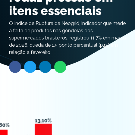
itens essenciais
O Índice de Ruptura da Neogrid, indicador que mede
a falta de produtos nas gôndolas dos
supermercados brasileiros, registrou 11,7% em março
de 2026, queda de 1,5 ponto percentual (p.p.) em
relação a fevereiro