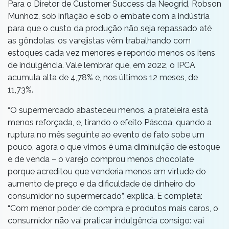
Para o Diretor de Customer Success da Neogrid, Robson
Munhoz, sob inflação e sob o embate com a indústria
para que o custo da produção não seja repassado até
as gôndolas, os varejistas vêm trabalhando com
estoques cada vez menores e repondo menos os itens
de indulgência. Vale lembrar que, em 2022, o IPCA
acumula alta de 4,78% e, nos últimos 12 meses, de
11,73%.
“O supermercado abasteceu menos, a prateleira está
menos reforçada, e, tirando o efeito Páscoa, quando a
ruptura no mês seguinte ao evento de fato sobe um
pouco, agora o que vimos é uma diminuição de estoque
e de venda – o varejo comprou menos chocolate
porque acreditou que venderia menos em virtude do
aumento de preço e da dificuldade de dinheiro do
consumidor no supermercado”, explica. E completa:
“Com menor poder de compra e produtos mais caros, o
consumidor não vai praticar indulgência consigo: vai