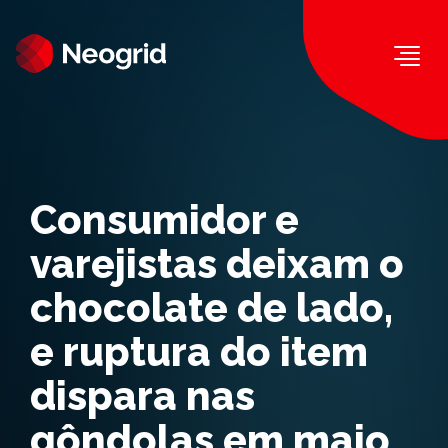
Togg
Consumidor e
varejistas deixam o
chocolate de lado,
e ruptura do item
dispara nas
gôndolas em maio