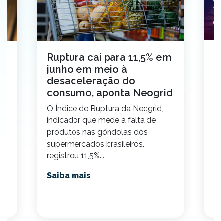
N
Ruptura cai para 11,5% em
e
junho em meio à
t
desaceleração do
c
o
consumo, aponta Neogrid
N
O Índice de Ruptura da Neogrid,
id
S
indicador que mede a falta de
pr
ço
produtos nas gôndolas dos
v
supermercados brasileiros,
su
ta
registrou 11,5%...
S
Saiba mais