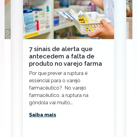
e
7 sinais de alerta que
M
antecedem a falta de
s
produto no varejo farma
p
d
Por que prever a ruptura é
Is
essencial para o varejo
E
farmacêutico? No varejo
p
 a
farmacêutico, a ruptura na
v
gôndola vai muito...
e 
Saiba mais
S