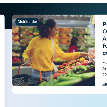
Distribuidor
P
O
A
f
c
Es
An
co
Le