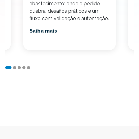
abastecimento: onde o pedido
p
quebra, desafios práticos e um
v
fluxo com validação e automação.
p
Saiba mais
S