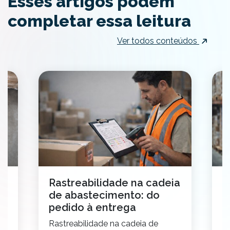
Esses artigos podem
completar essa leitura
Ver todos conteúdos
o
Rastreabilidade na cadeia
C
de abastecimento: do
t
pedido à entrega
2
Rastreabilidade na cadeia de
E