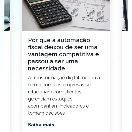
Por que a automação
E
fiscal deixou de ser uma
c
vantagem competitiva e
a
passou a ser uma
A
necessidade
au
o
A transformação digital mudou a
es
forma como as empresas se
c
relacionam com clientes,
S
gerenciam estoques,
acompanham indicadores e
tomam decisões....
Saiba mais