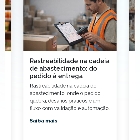
Rastreabilidade na cadeia
C
la
de abastecimento: do
t
pedido à entrega
2
Rastreabilidade na cadeia de
E
s
abastecimento: onde o pedido
p
quebra, desafios práticos e um
v
fluxo com validação e automação.
p
Saiba mais
S