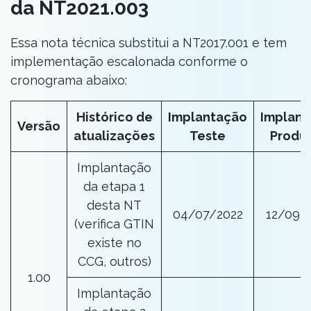
da NT2021.003
Essa nota técnica substitui a NT2017.001 e tem
implementação escalonada conforme o
cronograma abaixo:
Histórico de
Implantação
Implant
Versão
atualizações
Teste
Produ
Implantação
da etapa 1
desta NT
04/07/2022
12/09/
(verifica GTIN
existe no
CCG, outros)
1.00
Implantação