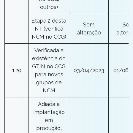
outros)
Etapa 2 desta
Sem
Se
NT (verifica
alteração
altera
NCM no CCG)
Verificada a
existência do
GTIN no CCG
1.20
03/04/2023
01/06/
para novos
grupos de
NCM
Adiada a
implantação
em
produção,