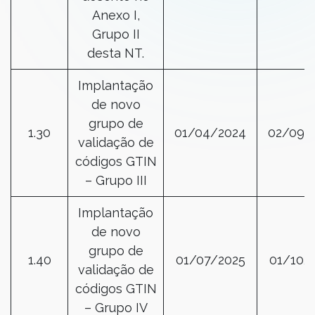
Anexo I,
Grupo II
desta NT.
Implantação
de novo
grupo de
1.30
01/04/2024
02/09/
validação de
códigos GTIN
– Grupo III
Implantação
de novo
grupo de
1.40
01/07/2025
01/10/
validação de
códigos GTIN
– Grupo IV