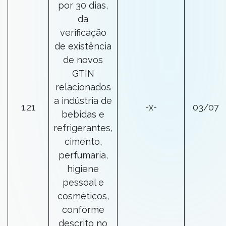
por 30 dias,
da
verificação
de existência
de novos
GTIN
relacionados
a indústria de
1.21
-x-
03/07/
bebidas e
refrigerantes,
cimento,
perfumaria,
higiene
pessoal e
cosméticos,
conforme
descrito no