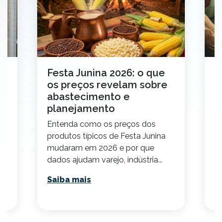
de
Festa Junina 2026: o que
D
os preços revelam sobre
e
abastecimento e
c
planejamento
D
Entenda como os preços dos
ca
produtos típicos de Festa Junina
d
mudaram em 2026 e por que
m
dados ajudam varejo, indústria...
re
Saiba mais
S