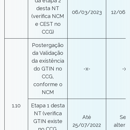
da etapa 2
desta NT
06/03/2023
12/06/
(verifica NCM
e CEST no
CCG)
Postergação
da Validação
da existência
do GTIN no
-x-
-x-
CCG,
conforme o
NCM
1.10
Etapa 1 desta
NT (verifica
Até
Se
GTIN existe
25/07/2022
altera
no CCG,