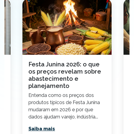
de
Festa Junina 2026: o que
D
os preços revelam sobre
e
abastecimento e
c
planejamento
D
Entenda como os preços dos
ca
produtos típicos de Festa Junina
d
mudaram em 2026 e por que
m
dados ajudam varejo, indústria...
re
Saiba mais
S