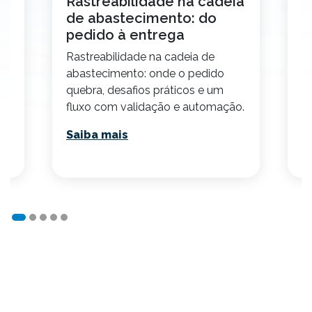
o
Rastreabilidade na cadeia
C
de abastecimento: do
t
pedido à entrega
2
Rastreabilidade na cadeia de
E
abastecimento: onde o pedido
p
quebra, desafios práticos e um
v
fluxo com validação e automação.
p
Saiba mais
S