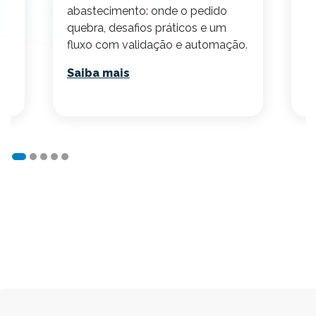
abastecimento: onde o pedido
p
quebra, desafios práticos e um
v
fluxo com validação e automação.
p
Saiba mais
S