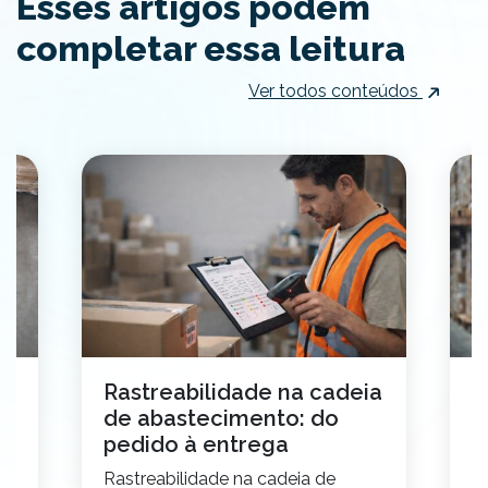
Esses artigos podem
completar essa leitura
Ver todos conteúdos
o
Rastreabilidade na cadeia
C
de abastecimento: do
t
pedido à entrega
2
Rastreabilidade na cadeia de
E