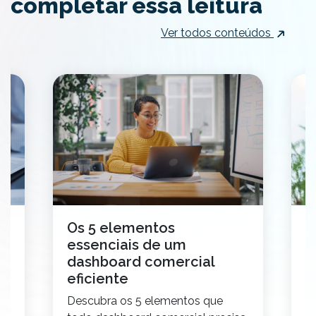
completar essa leitura
Ver todos conteúdos
Os 5 elementos
G
essenciais de um
c
dashboard comercial
t
eficiente
g
Descubra os 5 elementos que
T