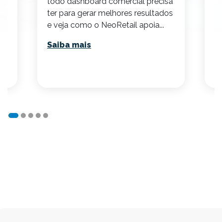
todo dashboard comercial precisa
c
ter para gerar melhores resultados
e
ia
e veja como o NeoRetail apoia...
S
Saiba mais