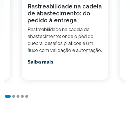
o
Rastreabilidade na cadeia
C
de abastecimento: do
t
pedido à entrega
2
Rastreabilidade na cadeia de
E
abastecimento: onde o pedido
p
quebra, desafios práticos e um
v
fluxo com validação e automação.
p
Saiba mais
S