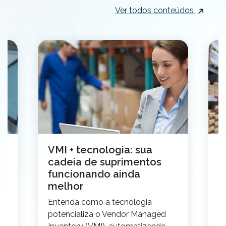
Ver todos conteúdos
VMI + tecnologia: sua
7
cadeia de suprimentos
p
funcionando ainda
r
melhor
E
,
Entenda como a tecnologia
p
 a
potencializa o Vendor Managed
re