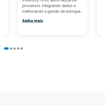
Inventory (VMI), automatizando
S
processos, integrando dados e
melhorando a gestão de estoque...
Saiba mais