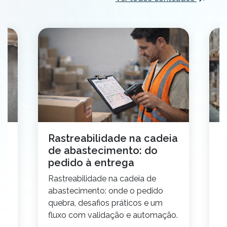
o
Rastreabilidade na cadeia
C
de abastecimento: do
t
pedido à entrega
2
Rastreabilidade na cadeia de
E
abastecimento: onde o pedido
p
quebra, desafios práticos e um
v
fluxo com validação e automação.
p