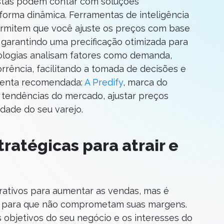
istas podem contar com soluções
forma dinâmica. Ferramentas de inteligência
a permitem que você ajuste os preços com base
arantindo uma precificação otimizada para
nologias analisam fatores como demanda,
orrência, facilitando a tomada de decisões e
amenta recomendada:
A Predify
, marca do
 tendências do mercado, ajustar preços
idade do seu varejo.
ratégicas para atrair e
ativos para aumentar as vendas, mas é
e para que não comprometam suas margens.
objetivos do seu negócio e os interesses do