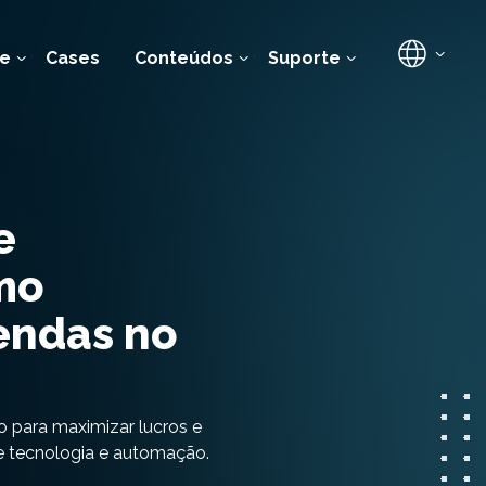
e
Cases
Conteúdos
Suporte
e
mo
endas no
o para maximizar lucros e
de tecnologia e automação.