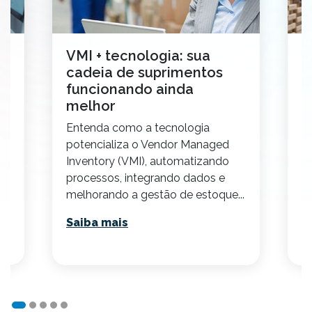
VMI + tecnologia: sua
7
cadeia de suprimentos
p
funcionando ainda
r
melhor
E
,
Entenda como a tecnologia
p
 a
potencializa o Vendor Managed
re
Inventory (VMI), automatizando
S
processos, integrando dados e
melhorando a gestão de estoque...
Saiba mais