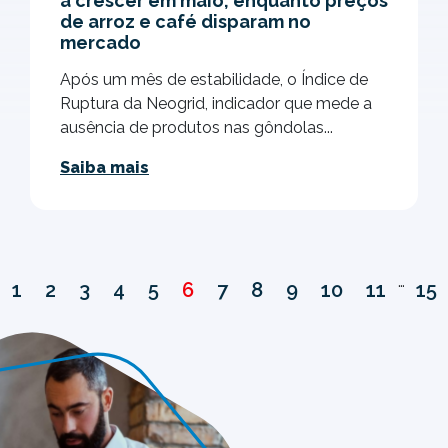
a crescer em maio, enquanto preços
de arroz e café disparam no
mercado
Após um mês de estabilidade, o Índice de
Ruptura da Neogrid, indicador que mede a
ausência de produtos nas gôndolas...
Saiba mais
…
1
2
3
4
5
6
7
8
9
10
11
15