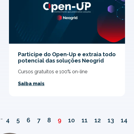
Participe do Open-Up e extraia todo
potencial das soluções Neogrid
Cursos gratuitos e 100% on-line
Saiba mais
…
4
5
6
7
8
9
10
11
12
13
14