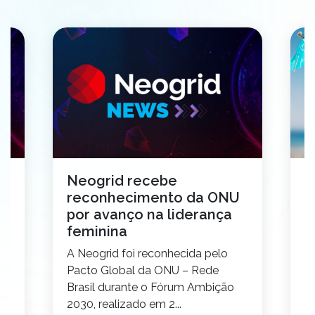
Neogrid recebe
V
reconhecimento da ONU
i
por avanço na liderança
1
feminina
s
A Neogrid foi reconhecida pelo
V
Pacto Global da ONU – Rede
i
s
Brasil durante o Fórum Ambição
c
2030, realizado em 2...
N