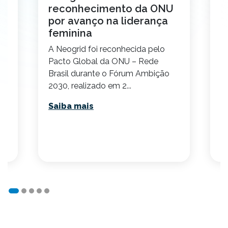
reconhecimento da ONU
i
por avanço na liderança
1
feminina
s
A Neogrid foi reconhecida pelo
V
Pacto Global da ONU – Rede
i
s
Brasil durante o Fórum Ambição
c
2030, realizado em 2...
N
cr
Saiba mais
S