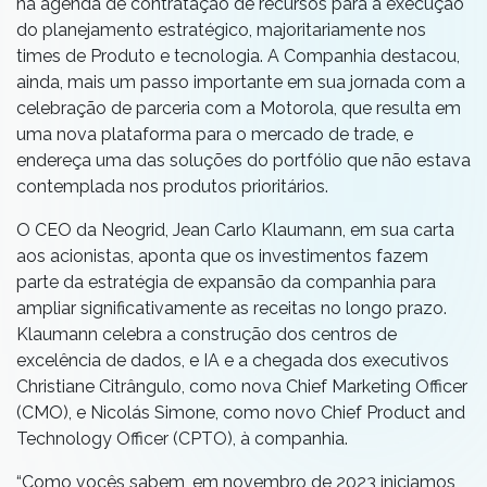
na agenda de contratação de recursos para a execução
do planejamento estratégico, majoritariamente nos
times de Produto e tecnologia. A Companhia destacou,
ainda, mais um passo importante em sua jornada com a
celebração de parceria com a Motorola, que resulta em
uma nova plataforma para o mercado de trade, e
endereça uma das soluções do portfólio que não estava
contemplada nos produtos prioritários.
O CEO da Neogrid, Jean Carlo Klaumann,
em sua carta
aos acionistas,
aponta que os investimentos fazem
parte da estratégia de expansão da companhia para
ampliar significativamente as receitas no longo prazo.
Klaumann celebra a construção dos centros de
excelência de dados, e IA e a chegada dos executivos
Christiane Citrângulo, como nova
Chief Marketing Officer
(CMO),
e Nicolás Simone, como novo
Chief Product and
Technology Officer (CPTO),
à companhia.
“Como vocês sabem, em novembro de 2023 iniciamos