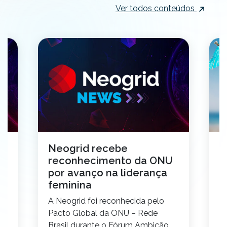
Ver todos conteúdos
Neogrid recebe
V
reconhecimento da ONU
i
por avanço na liderança
1
feminina
s
A Neogrid foi reconhecida pelo
V
Pacto Global da ONU – Rede
i
s
Brasil durante o Fórum Ambição
c