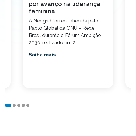
por avanço na liderança
1
feminina
s
A Neogrid foi reconhecida pelo
V
Pacto Global da ONU – Rede
i
s
Brasil durante o Fórum Ambição
c
2030, realizado em 2...
N
cr
Saiba mais
S