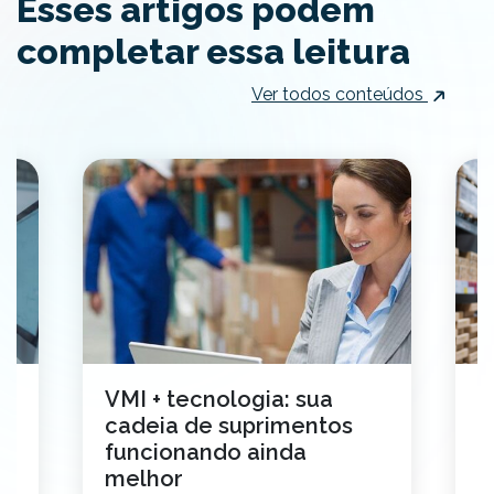
Esses artigos podem
completar essa leitura
Ver todos conteúdos
VMI + tecnologia: sua
7
cadeia de suprimentos
p
funcionando ainda
r
melhor
E