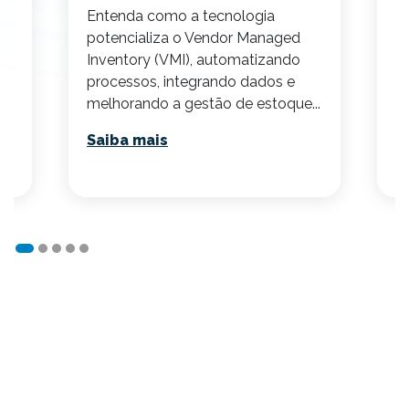
,
Entenda como a tecnologia
p
 a
potencializa o Vendor Managed
re
Inventory (VMI), automatizando
S
processos, integrando dados e
melhorando a gestão de estoque...
Saiba mais