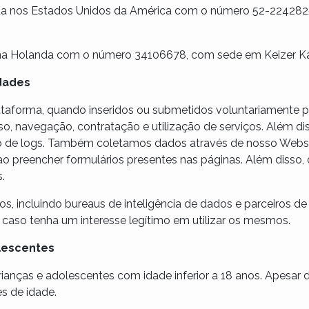
ada nos Estados Unidos da América com o número 52-2242825
a na Holanda com o número 34106678, com sede em Keizer Kar
idades
taforma, quando inseridos ou submetidos voluntariamente pel
so, navegação, contratação e utilização de serviços. Além di
io de logs. Também coletamos dados através de nosso Websi
o preencher formulários presentes nas páginas. Além disso, 
.
, incluindo bureaus de inteligência de dados e parceiros de 
caso tenha um interesse legítimo em utilizar os mesmos.
olescentes
ianças e adolescentes com idade inferior a 18 anos. Apesar d
es de idade.