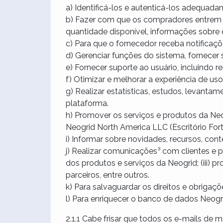
a) Identificá-los e autenticá-los adequa
b) Fazer com que os compradores entrem e
quantidade disponível, informações sobre 
c) Para que o fornecedor receba notifica
d) Gerenciar funções do sistema, fornecer
e) Fornecer suporte ao usuário, incluindo 
f) Otimizar e melhorar a experiência de uso
g) Realizar estatísticas, estudos, levant
plataforma.
h) Promover os serviços e produtos da Ne
Neogrid North America LLC (Escritório For
i) Informar sobre novidades, recursos, co
j) Realizar comunicações³ com clientes e 
dos produtos e serviços da Neogrid; (iii) pr
parceiros, entre outros.
k) Para salvaguardar os direitos e obrigaç
l) Para enriquecer o banco de dados Neogri
2.1.1 Cabe frisar que todos os e-mails de