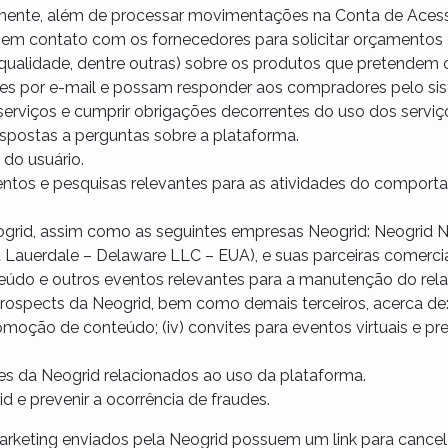
damente, além de processar movimentações na Conta de Aces
m contato com os fornecedores para solicitar orçamentos e
qualidade, dentre outras) sobre os produtos que pretendem 
ções por e-mail e possam responder aos compradores pelo si
 serviços e cumprir obrigações decorrentes do uso dos serviç
respostas a perguntas sobre a plataforma.
 do usuário.
amentos e pesquisas relevantes para as atividades do compor
ogrid, assim como as seguintes empresas Neogrid: Neogrid N
t Lauerdale – Delaware LLC – EUA), e suas parceiras comercia
nteúdo e outros eventos relevantes para a manutenção do re
prospects da Neogrid, bem como demais terceiros, acerca de:
omoção de conteúdo; (iv) convites para eventos virtuais e pres
ões da Neogrid relacionados ao uso da plataforma.
d e prevenir a ocorrência de fraudes.
 marketing enviados pela Neogrid possuem um link para cance