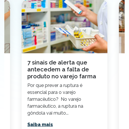
e
7 sinais de alerta que
M
antecedem a falta de
s
produto no varejo farma
p
d
Por que prever a ruptura é
Is
essencial para o varejo
E
farmacêutico? No varejo
p
 a
farmacêutico, a ruptura na
v
gôndola vai muito...
e 
Saiba mais
S